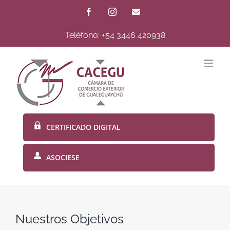
Skip
Facebook
Instagram
Email
to
Teléfono: +54 3446 420938
content
CERTIFICADO DIGITAL
ASOCIESE
Nuestros Objetivos